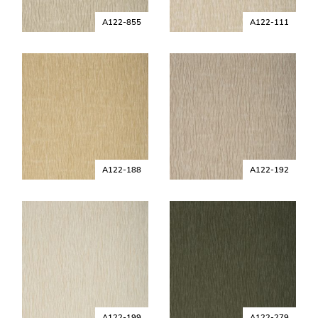
A122-855
A122-111
A122-188
A122-192
A122-199
A122-279